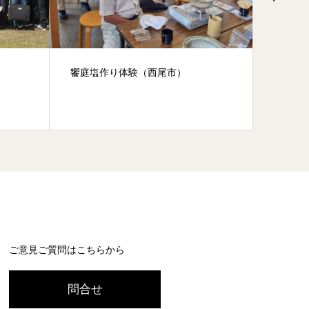
饗庭塩作り体験（西尾市）
掛川城
大日本報
研修会
ご意見ご質問はこちらから
問合せ