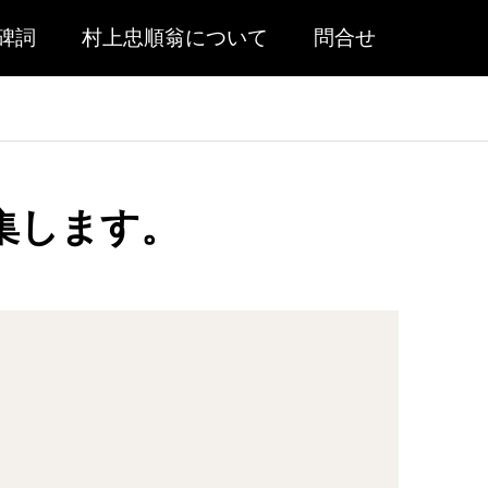
碑詞
村上忠順翁について
問合せ
集します。