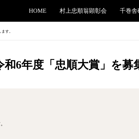
HOME
村上忠順翁顕彰会
千巻舎
します。
令和6年度「忠順大賞」を募
す。