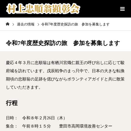
過去の情報
令和7年度歴史探訪の旅 参加を募集します
令和7年度歴史探訪の旅 参加を募集します
慶応４年３月に忠順翁は有栖川宮熾仁親王の呼び出しに応じて駿
府城を訪れています。戊辰戦争のまっ只中で、日本の大きな転換
期頃の忠順翁の足跡を偲びながらボランティアガイドと共に散策
していただきます。
行程
日時： 令和８年２月26日（木）
集合： 午前８時１５分 豊田市高岡環境改善センター