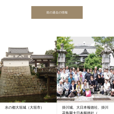
前の過去の情報
水の都大垣城（大垣市）
掛川城、大日本報徳社、掛川
花鳥園大日本報徳社（...