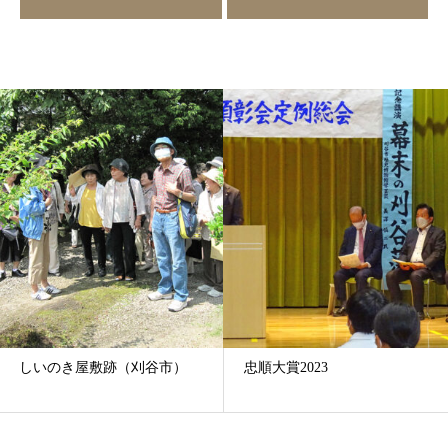
しいのき屋敷跡（刈谷市）
忠順大賞2023