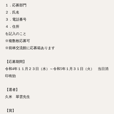
１．応募部門
２．氏名
３．電話番号
４．住所
を記入のこと
※複数枚応募可
※前林交流館に応募箱あります
【応募期間】
令和4年１１月２３日（水）～令和5年１月３１日（火） 当日消
印有効
【選者】
久米 翠雲先生
【賞】