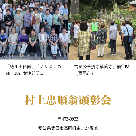
「徳川美術館」「ノリタケの
吉良公菩提寺華藏寺、糟谷邸
森」2024女性部研...
（西尾市）
〒473-0933
愛知県豊田市高岡町東川37番地