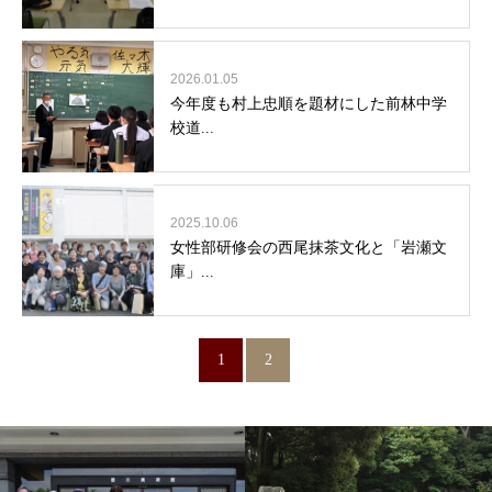
2026.01.05
今年度も村上忠順を題材にした前林中学
校道...
2025.10.06
女性部研修会の西尾抹茶文化と「岩瀬文
庫」...
1
2