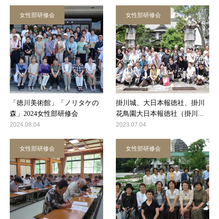
女性部研修会
女性部研修会
「徳川美術館」「ノリタケの
掛川城、大日本報徳社、掛川
森」2024女性部研修会
花鳥園大日本報徳社（掛川...
2024.08.04
2023.07.04
女性部研修会
女性部研修会