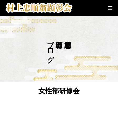
ブログ
女性部研修会